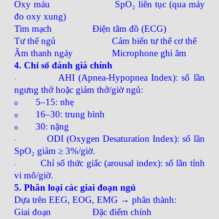
Oxy máu
SpO₂ liên tục (qua máy
đo oxy xung)
Tim mạch
Điện tâm đồ (ECG)
Tư thế ngủ
Cảm biến tư thế cơ thể
Âm thanh ngáy
Microphone ghi âm
4. Chỉ số đánh giá chính
AHI (Apnea-Hypopnea Index): số lần
·
ngưng thở hoặc giảm thở/giờ ngủ:
5–15: nhẹ
o
16–30: trung bình
o
30: nặng
o
ODI (Oxygen Desaturation Index): số lần
·
SpO₂ giảm ≥ 3%/giờ.
Chỉ số thức giấc (arousal index): số lần tỉnh
·
vi mô/giờ.
5. Phân loại các giai đoạn ngủ
Dựa trên EEG, EOG, EMG → phân thành:
Giai đoạn
Đặc điểm chính