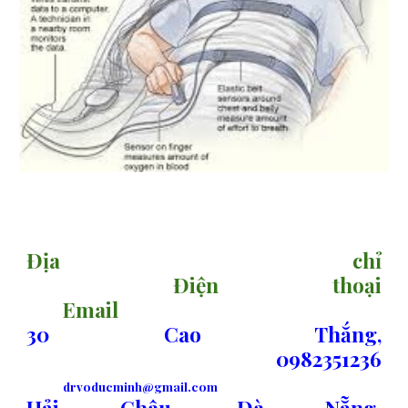
sitemap
Địa chỉ
Điện thoại
Email
30 Cao Thắng,
0982351236
drvoducminh@gmail.com
Hải Châu, Đà Nẵng.