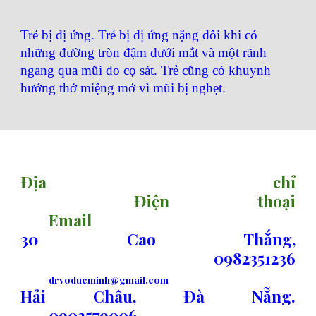
Trẻ bị dị ứng. Trẻ bị dị ứng nặng đôi khi có
những đường tròn đậm dưới mắt và một rãnh
ngang qua mũi do cọ sát. Trẻ cũng có khuynh
hướng thở miệng mở vì mũi bị nghẹt.
sitemap
Địa chỉ
Điện thoại
Email
30 Cao Thắng,
0982351236
drvoducminh@gmail.com
Hải Châu, Đà Nẵng.
0903579006