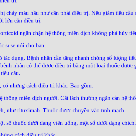
iều trị.
c bị chảy máu hầu như cần phải điều trị. Nếu giảm tiểu cầ
 lớn cần điều trị:
c corticoid ngăn chặn hệ thống miễn dịch không phả hủy tiể
c sĩ sẽ nói cho bạn.
có tác dụng. Bệnh nhân cần tăng nhanh chóng số lượng tiểu 
 bệnh nhân có thể được điều trị bằng một loại thuốc được 
tiểu cầu.
, có những cách điều trị khác. Bao gồm:
 hệ thống miễn dịch người. Cắt lách thường ngăn cản hệ th
ch, như rituximab. Thuốc được chuyền vào tĩnh mạch.
 Một số thuốc dưới dạng viên uống, một số dưới dạng chích.
hững cách điều trị khác.