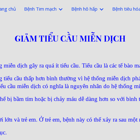
ang chủ
Bệnh Tim mạch
Bệnh hô hấp
Bệnh tiêu hó
ip to main content
Skip to navigat
GIẢM TIỂU CẦU MIỄN DỊCH
 miễn dịch gây ra quá ít tiểu cầu. Tiểu cầu là các tế bào 
g tiểu cầu thấp hơn bình thường vì hệ thống miễn dịch phá
iểu cầu miễn dịch có nghĩa là nguyên nhân do hệ thống mi
thể bị bầm tím hoặc bị chảy máu dễ dàng hơn so với bình t
i lớn và trẻ em. Ở trẻ em, bệnh này có thể xảy ra sau một
ục.