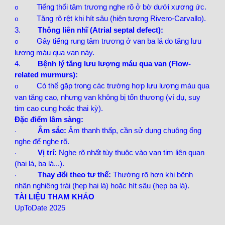
Tiếng thổi tâm trương nghe rõ ở bờ dưới xương ức.
o
Tăng rõ rệt khi hít sâu (hiện tượng Rivero-Carvallo).
o
3.
Thông liên nhĩ (Atrial septal defect):
Gây tiếng rung tâm trương ở van ba lá do tăng lưu
o
lượng máu qua van này.
4.
Bệnh lý tăng lưu lượng máu qua van (Flow-
related murmurs):
Có thể gặp trong các trường hợp lưu lượng máu qua
o
van tăng cao, nhưng van không bị tổn thương (ví dụ, suy
tim cao cung hoặc thai kỳ).
Đặc điểm lâm sàng:
Âm sắc:
Âm thanh thấp, cần sử dụng chuông ống
·
nghe để nghe rõ.
Vị trí:
Nghe rõ nhất tùy thuộc vào van tim liên quan
·
(hai lá, ba lá...).
Thay đổi theo tư thế:
Thường rõ hơn khi bệnh
·
nhân nghiêng trái (hẹp hai lá) hoặc hít sâu (hẹp ba lá).
TÀI LIỆU THAM KHẢO
UpToDate 2025