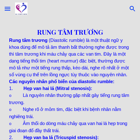
Skip to main content
Skip to navigation
RUNG TÂM TRƯƠNG
Rung tâm trương
(Diastolic rumble) là một thuật ngữ y
khoa dùng để mô tả âm thanh bất thường nghe được trong
thì tâm trương khi máu chảy qua các van tim. Đây là một
dạng tiếng thổi tim (heart murmur) đặc biệt, thường được
mô tả như một tiếng rung thấp, kéo dài, nghe rõ nhất ở một
số vùng cụ thể trên lồng ngực tùy thuộc vào nguyên nhân.
Các nguyên nhân phổ biến của diastolic rumble:
1.
Hẹp van hai lá (Mitral stenosis):
Là nguyên nhân thường gặp nhất gây tiếng rung tâm
o
trương.
Nghe rõ ở mỏm tim, đặc biệt khi bệnh nhân nằm
o
nghiêng trái.
Âm thổi do dòng máu chảy qua van hai lá hẹp trong
o
giai đoạn đổ đầy thất trái.
2.
Hẹp van ba lá (Tricuspid stenosis):