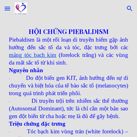
Skip to main content
Skip to navigation
HỘI CHỨNG PIEBALDISM
Piebaldism là một rối loạn di truyền hiếm gặp ảnh
hưởng đến sắc tố da và tóc, đặc trưng bởi các
mảng tóc bạch kim
(forelock trắng) và các vùng
da mất sắc tố từ khi sinh.
Nguyên nhân
Do đột biến gen KIT, ảnh hưởng đến sự di
·
chuyển và biệt hóa của tế bào sắc tố (melanocytes)
trong quá trình phát triển phôi.
Di truyền trội trên nhiễm sắc thể thường
·
(Autosomal Dominant), tức là chỉ cần một bản sao
gen đột biến từ cha hoặc mẹ là đủ để gây bệnh.
Triệu chứng đặc trưng
Tóc bạch kim vùng trán (white forelock) –
·