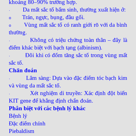
khoảng 80–90% trường hợp.
Da mất sắc tố bẩm sinh, thường xuất hiện ở:
·
Trán, ngực, bụng, đầu gối.
o
Vùng mất sắc tố có ranh giới rõ với da bình
o
thường.
Không có triệu chứng toàn thân – đây là
·
điểm khác biệt với bạch tạng (albinism).
Đôi khi có đốm tăng sắc tố trong vùng mất
·
sắc tố.
Chẩn đoán
Lâm sàng: Dựa vào đặc điểm tóc bạch kim
·
và vùng da mất sắc tố.
Xét nghiệm di truyền: Xác định đột biến
·
KIT gene để khẳng định chẩn đoán.
Phân biệt với các bệnh lý khác
Bệnh lý
Đặc điểm chính
Piebaldism