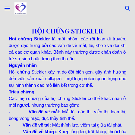
Skip to main content
Skip to navigation
HỘI CHỨNG STICKLER
Hội chứng Stickler
là một nhóm các rối loạn di truyền,
được đặc trưng bởi các vấn đề về mắt, tai, khớp và đôi khi
cả các cơ quan khác. Bệnh này thường được chẩn đoán ở
trẻ sơ sinh hoặc trong thời thơ ấu.
Nguyên nhân
Hội chứng Stickler xảy ra do đột biến gen, gây ảnh hưởng
đến việc sản xuất collagen - một loại protein quan trọng cho
sự hình thành các mô liên kết trong cơ thể.
Triệu chứng
Các triệu chứng của hội chứng Stickler có thể khác nhau ở
mỗi người, nhưng thường bao gồm:
Vấn đề về mắt:
Mắt lồi, cận thị, viễn thị, loạn thị,
·
bong võng mạc, đục thủy tinh thể.
Vấn đề về tai:
Mất thính lực, viêm tai giữa tái phát.
·
Vấn đề về khớp:
Khớp lỏng lẻo, trật khớp, thoái hóa
·