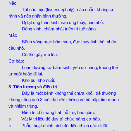
Não:
Tật não mịn (lissencephaly): não nhẵn, không có
·
rãnh và nếp nhăn bình thường.
Dị tật ống thần kinh, não úng thủy, não nhỏ.
·
Động kinh, chậm phát triển trí tuệ nặng.
·
Mắt:
Bệnh võng mạc bẩm sinh, đục thủy tinh thể, nhãn
·
cầu nhỏ.
Có thể gây mù lòa.
·
Cơ bắp:
Loạn dưỡng cơ bẩm sinh, yếu cơ nặng, không thể
·
tự ngồi hoặc đi lại.
Khó bú, khó nuốt.
·
3. Tiên lượng và điều trị
Đây là một bệnh không thể chữa khỏi, trẻ thường
·
không sống quá 3 tuổi do biến chứng về hô hấp, tim mạch
và nhiễm trùng.
Điều trị chỉ mang tính hỗ trợ, bao gồm:
·
Vật lý trị liệu để duy trì chức năng cơ bắp.
o
Phẫu thuật chỉnh hình để điều chỉnh các dị tật.
o