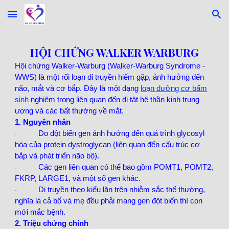
Skip to main content
Skip to navigation
HỘI CHỨNG WALKER WARBURG
Hội chứng Walker-Warburg (Walker-Warburg Syndrome -
WWS) là một rối loạn di truyền hiếm gặp, ảnh hưởng đến
não, mắt và cơ bắp. Đây là một dạng
loạn dưỡng cơ bẩm
sinh
nghiêm trọng liên quan đến dị tật hệ thần kinh trung
ương và các bất thường về mắt.
1. Nguyên nhân
Do đột biến gen ảnh hưởng đến quá trình glycosyl
·
hóa của protein dystroglycan (liên quan đến cấu trúc cơ
bắp và phát triển não bộ).
Các gen liên quan có thể bao gồm POMT1, POMT2,
·
FKRP, LARGE1, và một số gen khác.
Di truyền theo kiểu lặn trên nhiễm sắc thể thường,
·
nghĩa là cả bố và mẹ đều phải mang gen đột biến thì con
mới mắc bệnh.
2. Triệu chứng chính