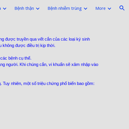
a
Bệnh thận
Bệnh nhiễm trùng
More
ion
g được truyền qua vết cắn của các loại ký sinh
 không được điều trị kịp thời.
 các bệnh cụ thể.
 sang người. Khi chúng cắn, vi khuẩn sẽ xâm nhập vào
. Tuy nhiên, một số triệu chứng phổ biến bao gồm: