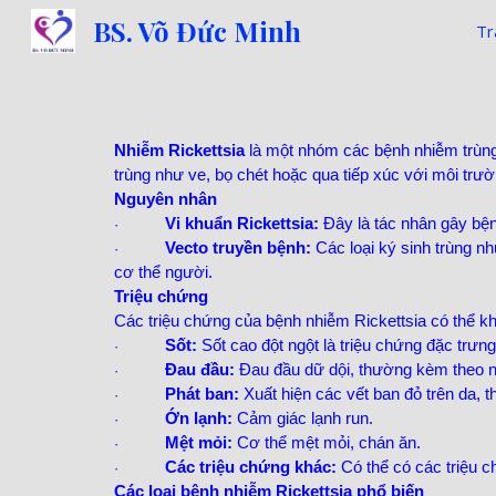
BS. Võ Đức Minh
Tr
Sk
Nhiễm Rickettsia
là một nhóm các bệnh nhiễm trùng 
trùng như ve, bọ chét hoặc qua tiếp xúc với môi trư
Nguyên nhân
Vi khuẩn Rickettsia:
Đây là tác nhân gây bệnh
·
Vecto truyền bệnh:
Các loại ký sinh trùng nh
·
cơ thể người.
Triệu chứng
Các triệu chứng của bệnh nhiễm Rickettsia có thể kh
Sốt:
Sốt cao đột ngột là triệu chứng đặc trưng
·
Đau đầu:
Đau đầu dữ dội, thường kèm theo 
·
Phát ban:
Xuất hiện các vết ban đỏ trên da, t
·
Ớn lạnh:
Cảm giác lạnh run.
·
Mệt mỏi:
Cơ thể mệt mỏi, chán ăn.
·
Các triệu chứng khác:
Có thể có các triệu c
·
Các loại bệnh nhiễm Rickettsia phổ biến