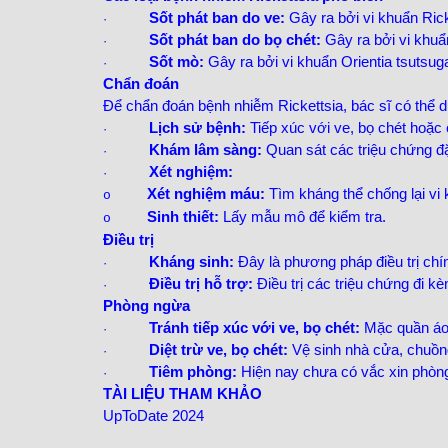
Sốt phát ban do ve:
Gây ra bởi vi khuẩn Ricke
·
Sốt phát ban do bọ chét:
Gây ra bởi vi khuẩn
·
Sốt mò:
Gây ra bởi vi khuẩn Orientia tsutsu
·
Chẩn đoán
Để chẩn đoán bệnh nhiễm Rickettsia, bác sĩ có thể d
Lịch sử bệnh:
Tiếp xúc với ve, bọ chét hoặ
·
Khám lâm sàng:
Quan sát các triệu chứng đặ
·
Xét nghiệm:
·
Xét nghiệm máu:
Tìm kháng thể chống lại vi 
o
Sinh thiết:
Lấy mẫu mô để kiểm tra.
o
Điều trị
Kháng sinh:
Đây là phương pháp điều trị chí
·
Điều trị hỗ trợ:
Điều trị các triệu chứng đi k
·
Phòng ngừa
Tránh tiếp xúc với ve, bọ chét:
Mặc quần áo d
·
Diệt trừ ve, bọ chét:
Vệ sinh nhà cửa, chuồng
·
Tiêm phòng:
Hiện nay chưa có vắc xin phòng 
·
TÀI LIỆU THAM KHẢO
UpToDate 2024