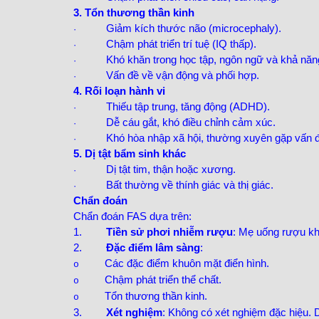
3. Tổn thương thần kinh
Giảm kích thước não (microcephaly).
·
Chậm phát triển trí tuệ (IQ thấp).
·
Khó khăn trong học tập, ngôn ngữ và khả năn
·
Vấn đề về vận động và phối hợp.
·
4. Rối loạn hành vi
Thiếu tập trung, tăng động (ADHD).
·
Dễ cáu gắt, khó điều chỉnh cảm xúc.
·
Khó hòa nhập xã hội, thường xuyên gặp vấn đ
·
5. Dị tật bẩm sinh khác
Dị tật tim, thận hoặc xương.
·
Bất thường về thính giác và thị giác.
·
Chẩn đoán
Chẩn đoán FAS dựa trên:
1.
Tiền sử phơi nhiễm rượu
: Mẹ uống rượu kh
2.
Đặc điểm lâm sàng
:
Các đặc điểm khuôn mặt điển hình.
o
Chậm phát triển thể chất.
o
Tổn thương thần kinh.
o
3.
Xét nghiệm
: Không có xét nghiệm đặc hiệu. 