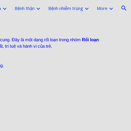
a
Bệnh thận
Bệnh nhiễm trùng
More
ion
 cung. Đây là một dạng rối loạn trong nhóm
Rối loạn
 trí tuệ và hành vi của trẻ.
g.