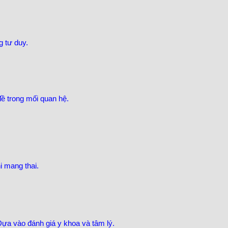
g tư duy.
ề trong mối quan hệ.
i mang thai.
Dựa vào đánh giá y khoa và tâm lý.