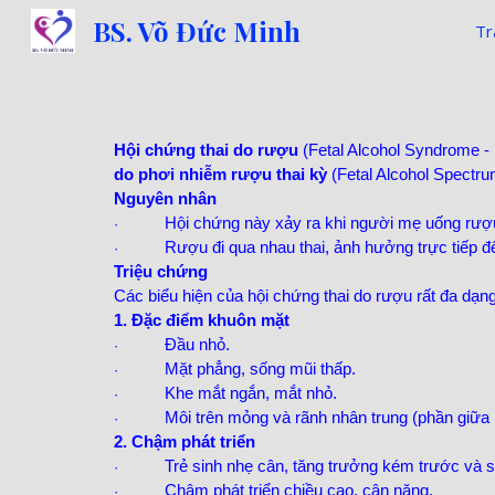
BS. Võ Đức Minh
Tr
Sk
Hội chứng thai do rượu
(Fetal Alcohol Syndrome - 
do phơi nhiễm rượu thai kỳ
(Fetal Alcohol Spectrum
Nguyên nhân
Hội chứng này xảy ra khi người mẹ uống rượu
·
Rượu đi qua nhau thai, ảnh hưởng trực tiếp đến
·
Triệu chứng
Các biểu hiện của hội chứng thai do rượu rất đa dạn
1. Đặc điểm khuôn mặt
Đầu nhỏ.
·
Mặt phẳng, sống mũi thấp.
·
Khe mắt ngắn, mắt nhỏ.
·
Môi trên mỏng và rãnh nhân trung (phần giữa
·
2. Chậm phát triển
Trẻ sinh nhẹ cân, tăng trưởng kém trước và s
·
Chậm phát triển chiều cao, cân nặng.
·