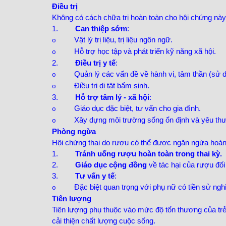
Điều trị
Không có cách chữa trị hoàn toàn cho hội chứng này,
1.
Can thiệp sớm
:
Vật lý trị liệu, trị liệu ngôn ngữ.
o
Hỗ trợ học tập và phát triển kỹ năng xã hội.
o
2.
Điều trị y tế
:
Quản lý các vấn đề về hành vi, tâm thần (sử 
o
Điều trị dị tật bẩm sinh.
o
3.
Hỗ trợ tâm lý - xã hội
:
Giáo dục đặc biệt, tư vấn cho gia đình.
o
Xây dựng môi trường sống ổn định và yêu th
o
Phòng ngừa
Hội chứng thai do rượu có thể được ngăn ngừa hoàn
1.
Tránh uống rượu hoàn toàn trong thai kỳ.
2.
Giáo dục cộng đồng
về tác hại của rượu đối 
3.
Tư vấn y tế
:
Đặc biệt quan trọng với phụ nữ có tiền sử ngh
o
Tiên lượng
Tiên lượng phụ thuộc vào mức độ tổn thương của trẻ. 
cải thiện chất lượng cuộc sống.