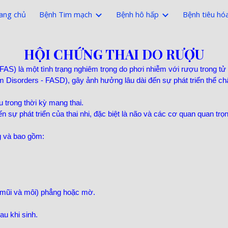
ang chủ
Bệnh Tim mạch
Bệnh hô hấp
Bệnh tiêu hó
ip to main content
Skip to navigat
HỘI CHỨNG THAI DO RƯỢU
FAS) là một tình trạng nghiêm trọng do phơi nhiễm với rượu trong tử
 Disorders - FASD), gây ảnh hưởng lâu dài đến sự phát triển thể chất,
 trong thời kỳ mang thai.
 sự phát triển của thai nhi, đặc biệt là não và các cơ quan quan trọn
g và bao gồm:
 mũi và môi) phẳng hoặc mờ.
au khi sinh.