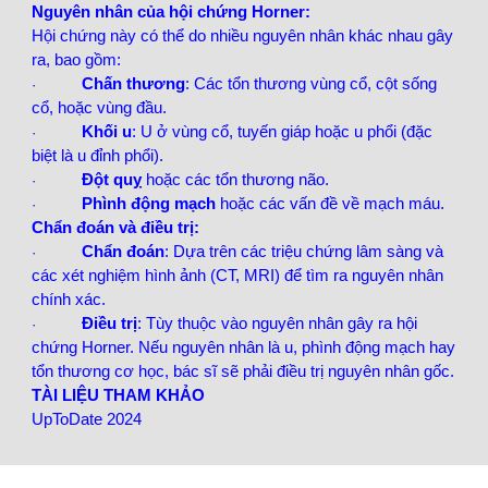
Nguyên nhân của hội chứng Horner:
Hội chứng này có thể do nhiều nguyên nhân khác nhau gây
ra, bao gồm:
Chấn thương
: Các tổn thương vùng cổ, cột sống
·
cổ, hoặc vùng đầu.
Khối u
: U ở vùng cổ, tuyến giáp hoặc u phổi (đặc
·
biệt là u đỉnh phổi).
Đột quỵ
hoặc các tổn thương não.
·
Phình động mạch
hoặc các vấn đề về mạch máu.
·
Chẩn đoán và điều trị:
Chẩn đoán
: Dựa trên các triệu chứng lâm sàng và
·
các xét nghiệm hình ảnh (CT, MRI) để tìm ra nguyên nhân
chính xác.
Điều trị
: Tùy thuộc vào nguyên nhân gây ra hội
·
chứng Horner. Nếu nguyên nhân là u, phình động mạch hay
tổn thương cơ học, bác sĩ sẽ phải điều trị nguyên nhân gốc.
TÀI LIỆU THAM KHẢO
UpToDate 2024