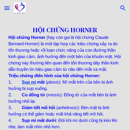
Skip to main content
Skip to navigation
HỘI CHỨNG HORNER
Hội chứng Horner
(hay còn gọi là hội chứng Claude
Bernard-Horner) là một tập hợp các triệu chứng xảy ra do
tổn thương hoặc rối loạn chức năng của con đường thần
kinh giao cảm, ảnh hưởng đến một bên của khuôn mặt. Hội
chứng này thường liên quan đến tổn thương dây thần kinh
dẫn truyền tín hiệu giao cảm từ não đến mắt và mặt.
Triệu chứng điển hình của hội chứng Horner:
1.
Sụp mi
mắt
(
ptosis
): Mí mắt trên của bên bị ảnh
hưởng bị sụp xuống.
2.
Co đồng tử
(
miosis
): Đồng tử của mắt bên bị ảnh
hưởng nhỏ lại.
3.
Giảm tiết mồ hôi
(
anhidrosis
): Bên mặt bị ảnh
hưởng có thể giảm hoặc mất khả năng tiết mồ hôi.
4.
Sụp mi mắt dưới
: Đôi khi mí dưới cũng bị kéo lên
nhẹ, làm mắt nhìn nhỏ hơn.