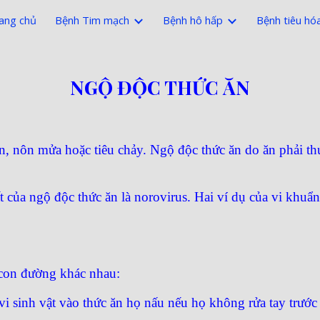
ang chủ
Bệnh Tim mạch
Bệnh hô hấp
Bệnh tiêu hó
ip to main content
Skip to navigat
NGỘ ĐỘC THỨC ĂN
, nôn mửa hoặc tiêu chảy. Ngộ độc thức ăn do ăn phải thứ
của ngộ độc thức ăn là norovirus. Hai ví dụ của vi khuẩ
c con đường khác nhau:
 vi sinh vật vào thức ăn họ nấu nếu họ không rửa tay trước