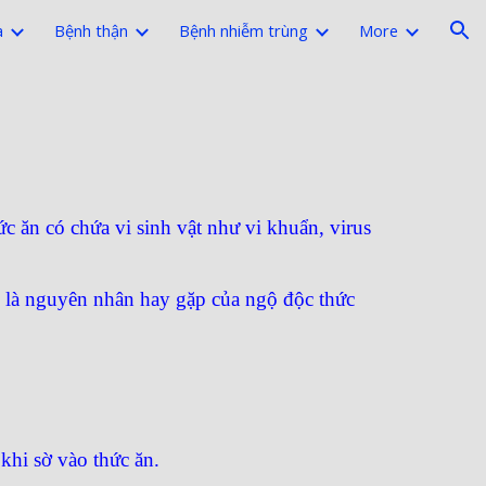
a
Bệnh thận
Bệnh nhiễm trùng
More
ion
c ăn có chứa vi sinh vật như vi khuẩn, virus
n là nguyên nhân hay gặp của ngộ độc thức
 khi sờ vào thức ăn.