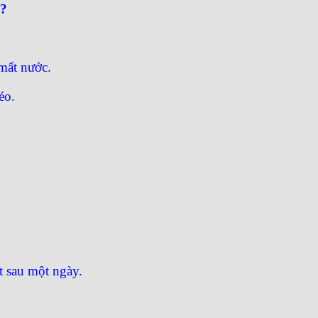
h?
mất nước.
éo.
t sau một ngày.