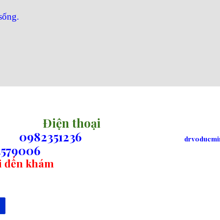
 sống.
Điện thoại
0982351236
drvoducmi
579006
hi đến khám