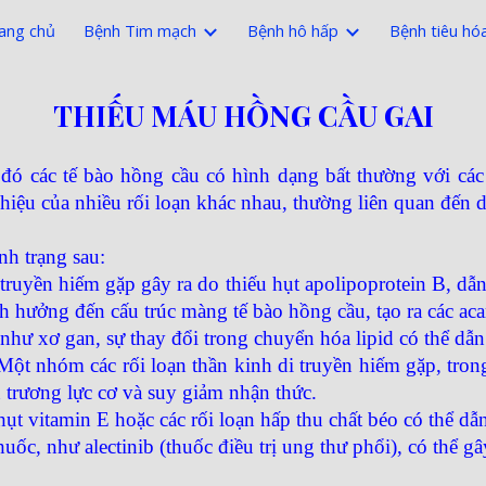
ang chủ
Bệnh Tim mạch
Bệnh hô hấp
Bệnh tiêu hó
ip to main content
Skip to navigat
THIẾU MÁU HỒNG CẦU GAI
g đó các tế bào hồng cầu có hình dạng bất thường với cá
hiệu của nhiều rối loạn khác nhau, thường liên quan đến d
nh trạng sau:
truyền hiếm gặp gây ra do thiếu hụt apolipoprotein B, dẫn
nh hưởng đến cấu trúc màng tế bào hồng cầu, tạo ra các aca
hư xơ gan, sự thay đổi trong chuyển hóa lipid có thể dẫn 
Một nhóm các rối loạn thần kinh di truyền hiếm gặp, trong
trương lực cơ và suy giảm nhận thức. ​
t vitamin E hoặc các rối loạn hấp thu chất béo có thể dẫn
ốc, như alectinib (thuốc điều trị ung thư phổi), có thể gâ