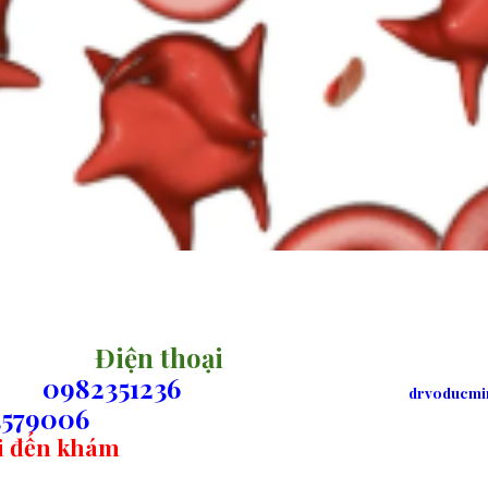
Điện thoại
0982351236
drvoducmi
579006
hi đến khám