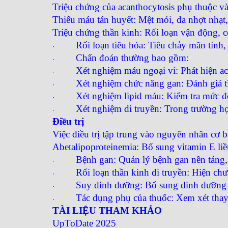
Triệu chứng của acanthocytosis phụ thuộc v
Thiếu máu tán huyết: Mệt mỏi, da nhợt nhạt,
Triệu chứng thần kinh: Rối loạn vận động, co
Rối loạn tiêu hóa: Tiêu chảy mãn tính,
·
Chẩn đoán thường bao gồm:​
·
Xét nghiệm máu ngoại vi: Phát hiện aca
·
Xét nghiệm chức năng gan: Đánh giá tì
·
Xét nghiệm lipid máu: Kiểm tra mức độ 
·
Xét nghiệm di truyền: Trong trường hợp
·
Điều trị
Việc điều trị tập trung vào nguyên nhân cơ bả
Abetalipoproteinemia: Bổ sung vitamin E liều
Bệnh gan: Quản lý bệnh gan nền tảng, 
·
Rối loạn thần kinh di truyền: Hiện chưa
·
Suy dinh dưỡng: Bổ sung dinh dưỡng và
·
Tác dụng phụ của thuốc: Xem xét thay
·
TÀI LIỆU THAM KHẢO
UpToDate 2025