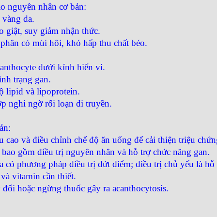
ào nguyên nhân cơ bản:
 vàng da.​
 giật, suy giảm nhận thức.​
 phân có mùi hôi, khó hấp thu chất béo.
nthocyte dưới kính hiển vi.​
nh trạng gan.​
lipid và lipoprotein.​
 nghi ngờ rối loạn di truyền.​
n:​
 cao và điều chỉnh chế độ ăn uống để cải thiện triệu chứng
bao gồm điều trị nguyên nhân và hỗ trợ chức năng gan.​
 có phương pháp điều trị dứt điểm; điều trị chủ yếu là hỗ t
 vitamin cần thiết.​
 đổi hoặc ngừng thuốc gây ra acanthocytosis.