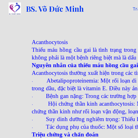
BS. Võ Đức Minh
Tr
Sk
Acanthocytosis
Thiếu máu hồng cầu gai là tình trạng tron
không phải là một bệnh riêng biệt mà là dấu 
Nguyên nhân của thiếu máu hồng cầu gai
Acanthocytosis thường xuất hiện trong các tì
Abetalipoproteinemia: Một rối loạn di 
·
trong dầu, đặc biệt là vitamin E. Điều này ả
Bệnh gan nặng: Trong các trường hợp n
·
Hội chứng thần kinh acanthocytosis: 
·
chứng thần kinh như rối loạn vận động, loạn 
Suy dinh dưỡng nghiêm trọng: Thiếu hụ
·
Tác dụng phụ của thuốc: Một số loại thu
·
Triệu chứng và chẩn đoán