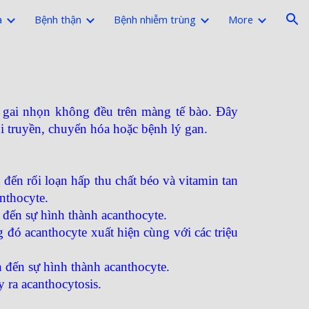
a
Bệnh thận
Bệnh nhiễm trùng
More
ion
c gai nhọn không đều trên màng tế bào. Đây
i truyền, chuyển hóa hoặc bệnh lý gan.​
 đến rối loạn hấp thu chất béo và vitamin tan
nthocyte.
đến sự hình thành acanthocyte. ​
 đó acanthocyte xuất hiện cùng với các triệu
 đến sự hình thành acanthocyte.
y ra acanthocytosis.