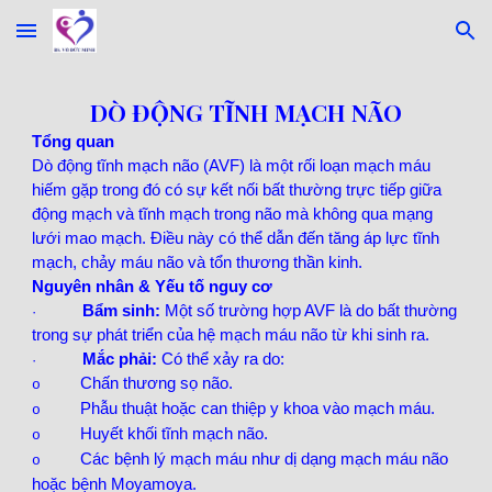
Skip to main content
Skip to navigation
DÒ ĐỘNG TĨNH MẠCH NÃO
Tổng quan
Dò động tĩnh mạch não (AVF) là một rối loạn mạch máu
hiếm gặp trong đó có sự kết nối bất thường trực tiếp giữa
động mạch và tĩnh mạch trong não mà không qua mạng
lưới mao mạch. Điều này có thể dẫn đến tăng áp lực tĩnh
mạch, chảy máu não và tổn thương thần kinh.
Nguyên nhân & Yếu tố nguy cơ
Bẩm sinh:
Một số trường hợp AVF là do bất thường
·
trong sự phát triển của hệ mạch máu não từ khi sinh ra.
Mắc phải:
Có thể xảy ra do:
·
Chấn thương sọ não.
o
Phẫu thuật hoặc can thiệp y khoa vào mạch máu.
o
Huyết khối tĩnh mạch não.
o
Các bệnh lý mạch máu như dị dạng mạch máu não
o
hoặc bệnh Moyamoya.