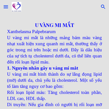
Skip to main content
Skip to navigation
U VÀNG MI MẮT
Xanthelasma Palpebrarum
U vàng mi mắt là những mảng bám màu vàng
nhạt xuất hiện xung quanh mi mắt, thường thấy ở
góc trong mi trên hoặc mi dưới. Đây là dấu hiệu
của sự tích tụ cholesterol dưới da, có thể liên quan
đến rối loạn lipid máu.
1. Nguyên nhân gây u vàng mi mắt
U vàng mi mắt hình thành do sự lắng đọng lipid
(mỡ) dưới da, chủ yếu là cholesterol. Một số yếu
tố làm tăng nguy cơ bao gồm:
Rối loạn lipid máu: Tăng cholesterol toàn phần,
LDL cao, HDL thấp.
Di truyền: Nếu gia đình có người bị rối loạn mỡ