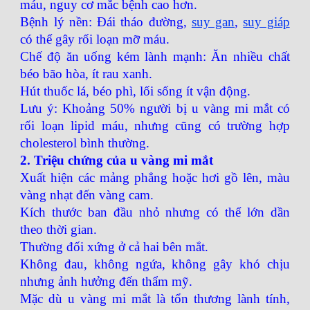
máu, nguy cơ mắc bệnh cao hơn.
Bệnh lý nền: Đái tháo đường,
suy gan
,
suy giáp
có thể gây rối loạn mỡ máu.
Chế độ ăn uống kém lành mạnh: Ăn nhiều chất
béo bão hòa, ít rau xanh.
Hút thuốc lá, béo phì, lối sống ít vận động.
Lưu ý: Khoảng 50% người bị u vàng mi mắt có
rối loạn lipid máu, nhưng cũng có trường hợp
cholesterol bình thường.
2. Triệu chứng của u vàng mi mắt
Xuất hiện các mảng phẳng hoặc hơi gồ lên, màu
vàng nhạt đến vàng cam.
Kích thước ban đầu nhỏ nhưng có thể lớn dần
theo thời gian.
Thường đối xứng ở cả hai bên mắt.
Không đau, không ngứa, không gây khó chịu
nhưng ảnh hưởng đến thẩm mỹ.
Mặc dù u vàng mi mắt là tổn thương lành tính,