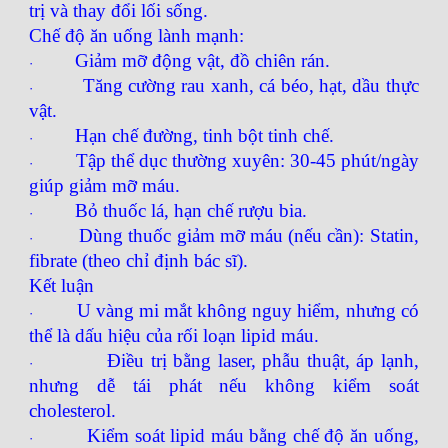
trị và thay đổi lối sống.
Chế độ ăn uống lành mạnh:
Giảm mỡ động vật, đồ chiên rán.
·
Tăng cường rau xanh, cá béo, hạt, dầu thực
·
vật.
Hạn chế đường, tinh bột tinh chế.
·
Tập thể dục thường xuyên: 30-45 phút/ngày
·
giúp giảm mỡ máu.
Bỏ thuốc lá, hạn chế rượu bia.
·
Dùng thuốc giảm mỡ máu (nếu cần): Statin,
·
fibrate (theo chỉ định bác sĩ).
Kết luận
U vàng mi mắt không nguy hiểm, nhưng có
·
thể là dấu hiệu của rối loạn lipid máu.
Điều trị bằng laser, phẫu thuật, áp lạnh,
·
nhưng dễ tái phát nếu không kiểm soát
cholesterol.
Kiểm soát lipid máu bằng chế độ ăn uống,
·